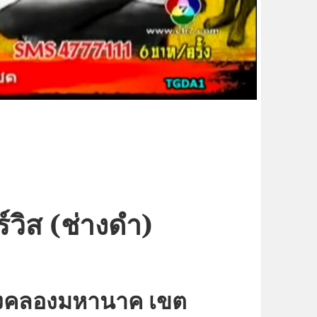
์วิส (ช่างดำ)
ขวงคลองมหานาค เขต