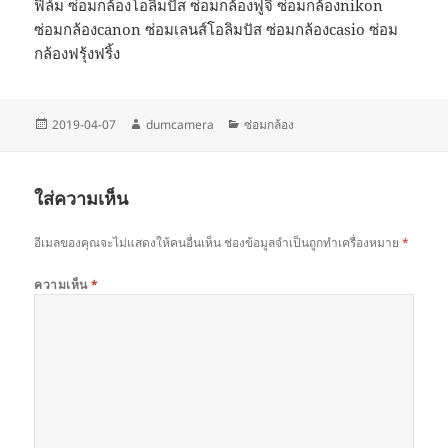
ฟิล์ม ซ่อมกล้องโอลิมปัส ซ่อมกล้องฟูจิ ซ่อมกล้องnikon
ซ่อมกล้องcanon ซ่อมเลนส์โอลิมปัส ซ่อมกล้องcasio ซ่อม
กล้องฟรุ้งฟริ้ง
เขียน
ผู้
หมวด
2019-04-07
dumcamera
ซ่อมกล้อง
เมื่อ
เขียน
หมู่
ใส่ความเห็น
อีเมลของคุณจะไม่แสดงให้คนอื่นเห็น
ช่องข้อมูลจำเป็นถูกทำเครื่องหมาย
*
ความเห็น
*