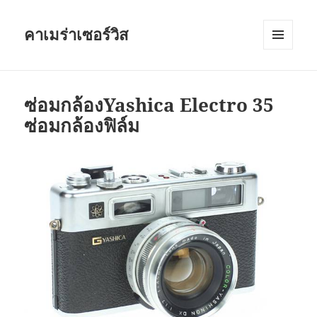
คาเมร่าเซอร์วิส
เมนู
และวิด
เจ็ต
ซ่อมกล้องYashica Electro 35
ซ่อมกล้องฟิล์ม