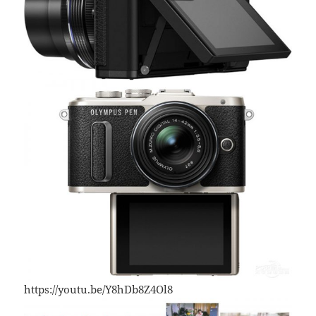
https://youtu.be/Y8hDb8Z4Ol8