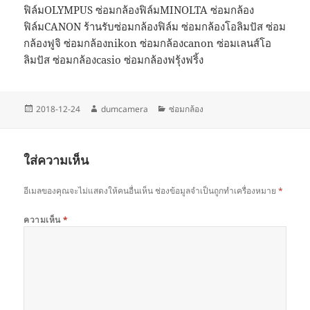
ฟิล์มOLYMPUS ซ่อมกล้องฟิล์มMINOLTA ซ่อมกล้อง
ฟิล์มCANON ร้านรับซ่อมกล้องฟิล์ม ซ่อมกล้องโอลิมปัส ซ่อม
กล้องฟูจิ ซ่อมกล้องnikon ซ่อมกล้องcanon ซ่อมเลนส์โอ
ลิมปัส ซ่อมกล้องcasio ซ่อมกล้องฟรุ้งฟริ้ง
เขียน
ผู้
หมวด
2018-12-24
dumcamera
ซ่อมกล้อง
เมื่อ
เขียน
หมู่
ใส่ความเห็น
อีเมลของคุณจะไม่แสดงให้คนอื่นเห็น
ช่องข้อมูลจำเป็นถูกทำเครื่องหมาย
*
ความเห็น
*