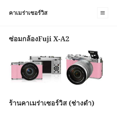
คาเมร่าเซอร์วิส
เมนู
และวิด
เจ็ต
ซ่อมกล้องFuji X-A2
ร้านคาเมร่าเซอร์วิส (ช่างดำ)