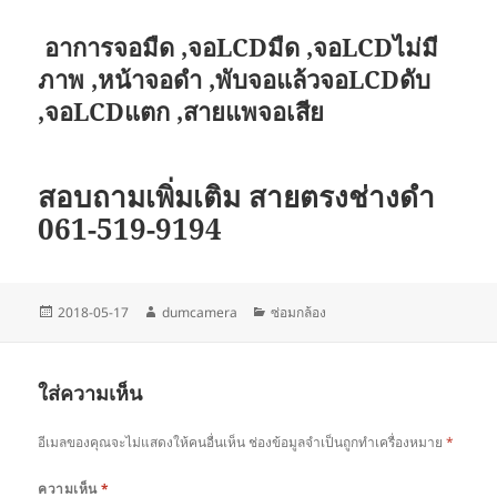
อาการจอมืด ,จอLCDมืด ,จอLCDไม่มี
ภาพ ,หน้าจอดำ ,พับจอแล้วจอLCDดับ
,จอLCDแตก ,สายแพจอเสีย
สอบถามเพิ่มเติม สายตรงช่างดำ
061-519-9194
เขียน
ผู้
หมวด
2018-05-17
dumcamera
ซ่อมกล้อง
เมื่อ
เขียน
หมู่
ใส่ความเห็น
อีเมลของคุณจะไม่แสดงให้คนอื่นเห็น
ช่องข้อมูลจำเป็นถูกทำเครื่องหมาย
*
ความเห็น
*