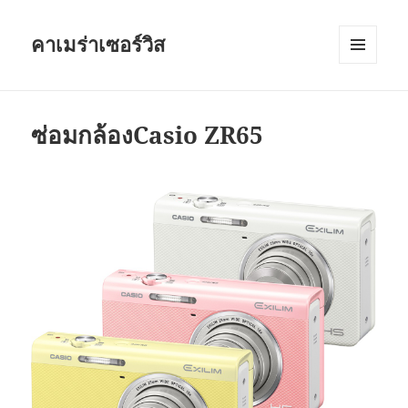
คาเมร่าเซอร์วิส
เมนู
และวิด
เจ็ต
ซ่อมกล้องCasio ZR65