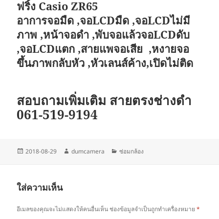
ฟริ้ง Casio ZR65
อาการจอมืด ,จอLCDมืด ,จอLCDไม่มี
ภาพ ,หน้าจอดำ ,พับจอแล้วจอLCDดับ
,จอLCDแตก ,สายแพจอเสีย ,หงายจอ
ขึ้นภาพกลับหัว ,หัวเลนส์ค้าง,เปิดไม่ติด
สอบถามเพิ่มเติม สายตรงช่างดำ
061-519-9194
เขียน
ผู้
หมวด
2018-08-29
dumcamera
ซ่อมกล้อง
เมื่อ
เขียน
หมู่
ใส่ความเห็น
อีเมลของคุณจะไม่แสดงให้คนอื่นเห็น
ช่องข้อมูลจำเป็นถูกทำเครื่องหมาย
*