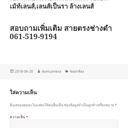
เม้ท์เลนส์,เลนส์เป็นรา ล้างเลนส์
สอบถามเพิ่มเติม สายตรงช่างดำ
061-519-9194
เขียน
ผู้
หมวด
2018-06-20
dumcamera
ซ่อมกล้อง
เมื่อ
เขียน
หมู่
ใส่ความเห็น
อีเมลของคุณจะไม่แสดงให้คนอื่นเห็น
ช่องข้อมูลจำเป็นถูกทำเครื่องหมาย
*
ความเห็น
*