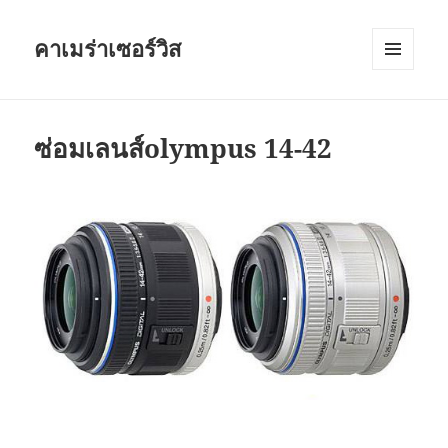
คาเมร่าเซอร์วิส
เมนู
และวิด
เจ็ต
ซ่อมเลนส์olympus 14-42