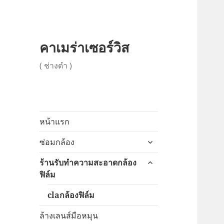
คาเมร่าเซอร์วิส
( ช่างดำ )
หน้าแรก
ขยาย
ซ่อมกล้อง
เมนู
ขยาย
ร้านรับทำความสะอาดกล้อง
ย่อย
เมนู
ฟิล์ม
ย่อย
claกล้องฟิล์ม
ล้างเลนส์มือหมุน